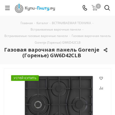
0
Главная
-
Каталог
-
ВСТРАИВАЕМАЯ ТЕХНИКА
-
Встраиваемые варочные панели
-
Встраиваемые газовые варочные панели
-
Газовая варочная панель
Gorenje (Горенье) GW6D42CLB
Газовая варочная панель Gorenje
(Горенье) GW6D42CLB
УСПЕЙ КУПИТЬ