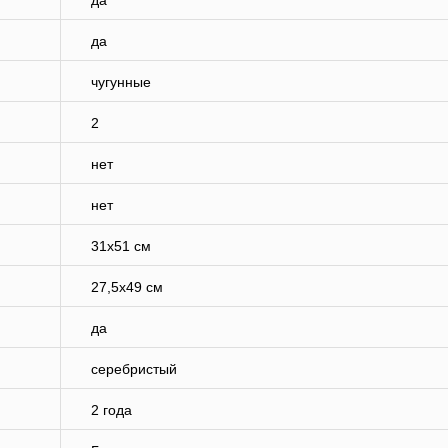
да
да
чугунные
2
нет
нет
31х51 см
27,5х49 см
да
серебристый
2 года