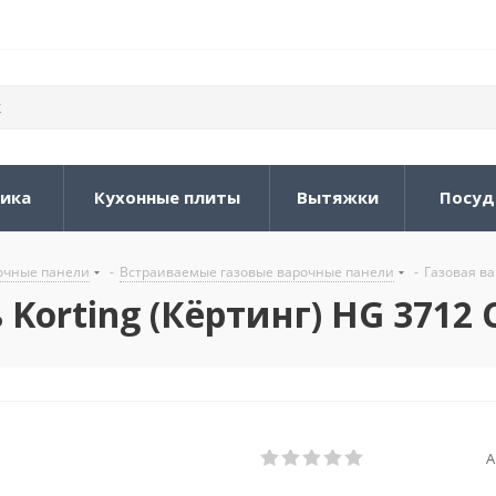
ника
Кухонные плиты
Вытяжки
Посуд
очные панели
-
Встраиваемые газовые варочные панели
-
Газовая ва
Korting (Кёртинг) HG 3712 
А