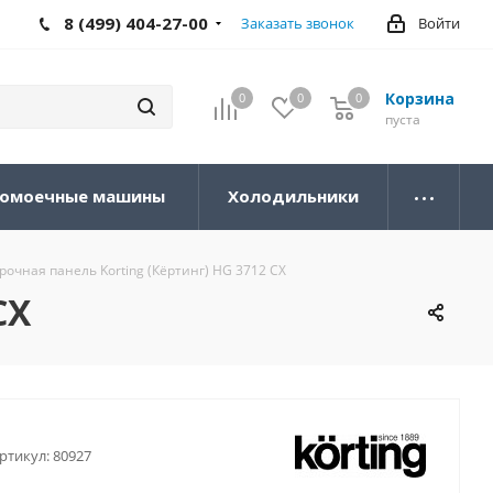
8 (499) 404-27-00
Заказать звонок
Войти
Корзина
0
0
0
0
пуста
омоечные машины
Холодильники
рочная панель Korting (Кёртинг) HG 3712 CX
CX
ртикул:
80927