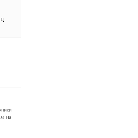
ИЦ
хники
а! На