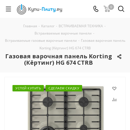
0
Главная
-
Каталог
-
ВСТРАИВАЕМАЯ ТЕХНИКА
-
Встраиваемые варочные панели
-
Встраиваемые газовые варочные панели
-
Газовая варочная панель
Korting (Кёртинг) HG 674 CTRB
Газовая варочная панель Korting
(Кёртинг) HG 674 CTRB
УСПЕЙ КУПИТЬ
СДЕЛАЕМ СКИДКУ