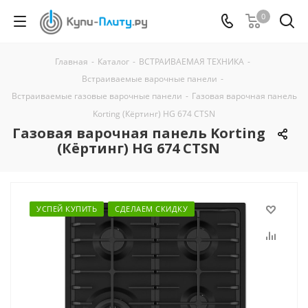
0
Главная
-
Каталог
-
ВСТРАИВАЕМАЯ ТЕХНИКА
-
Встраиваемые варочные панели
-
Встраиваемые газовые варочные панели
-
Газовая варочная панель
Korting (Кёртинг) HG 674 CTSN
Газовая варочная панель Korting
(Кёртинг) HG 674 CTSN
УСПЕЙ КУПИТЬ
СДЕЛАЕМ СКИДКУ