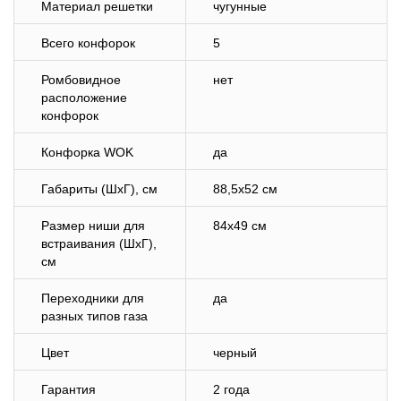
Материал решетки
чугунные
Всего конфорок
5
Ромбовидное
нет
расположение
конфорок
Конфорка WOK
да
Габариты (ШхГ), см
88,5х52 см
Размер ниши для
84х49 см
встраивания (ШхГ),
см
Переходники для
да
разных типов газа
Цвет
черный
Гарантия
2 года