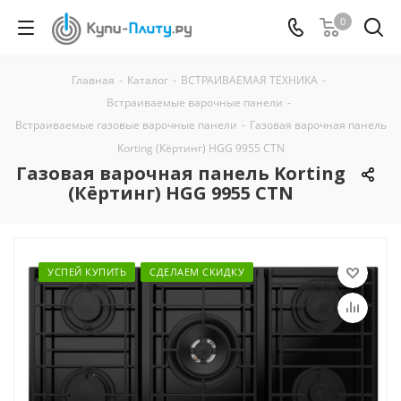
0
Главная
-
Каталог
-
ВСТРАИВАЕМАЯ ТЕХНИКА
-
Встраиваемые варочные панели
-
Встраиваемые газовые варочные панели
-
Газовая варочная панель
Korting (Кёртинг) HGG 9955 CTN
Газовая варочная панель Korting
(Кёртинг) HGG 9955 CTN
УСПЕЙ КУПИТЬ
СДЕЛАЕМ СКИДКУ