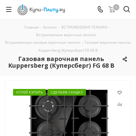
0
Главная
-
Каталог
-
ВСТРАИВАЕМАЯ ТЕХНИКА
-
Встраиваемые варочные панели
-
Встраиваемые газовые варочные панели
-
Газовая варочная панель
Kuppersberg (Куперсберг) FG 68 B
Газовая варочная панель
Kuppersberg (Куперсберг) FG 68 B
УСПЕЙ КУПИТЬ
СДЕЛАЕМ СКИДКУ