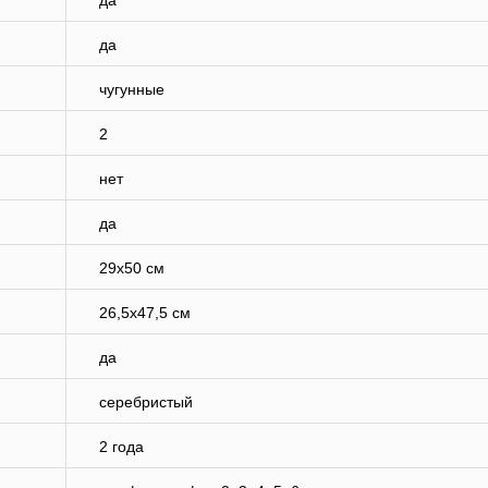
да
да
чугунные
2
нет
да
29х50 см
26,5х47,5 см
да
серебристый
2 года