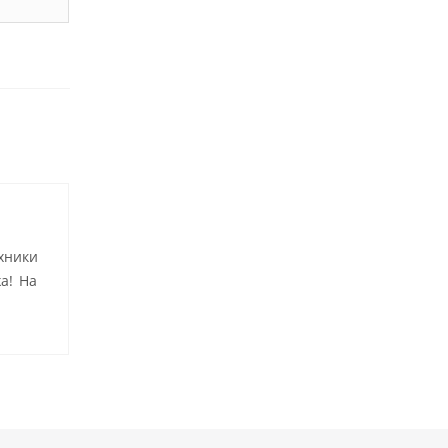
хники
а! На