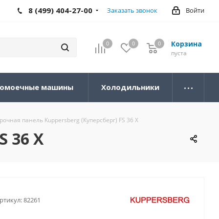
8 (499) 404-27-00
Заказать звонок
Войти
Корзина
0
0
0
0
пуста
омоечные машины
Холодильники
рочная панель Kuppersberg (Куперсберг) FS 36 X
S 36 X
ртикул:
82261