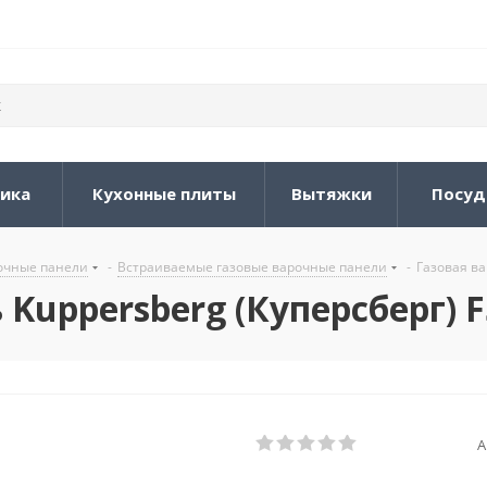
ника
Кухонные плиты
Вытяжки
Посуд
очные панели
-
Встраиваемые газовые варочные панели
-
Газовая ва
Kuppersberg (Куперсберг) F
А