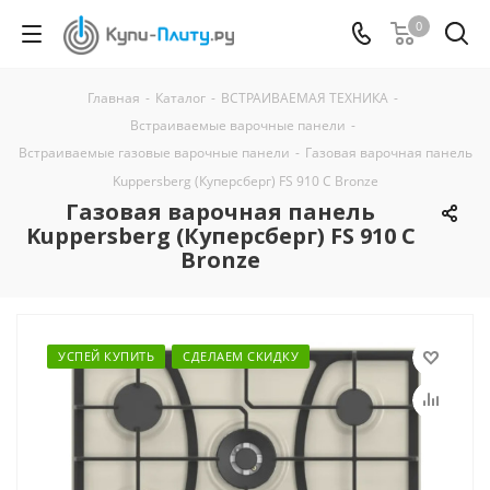
0
Главная
-
Каталог
-
ВСТРАИВАЕМАЯ ТЕХНИКА
-
Встраиваемые варочные панели
-
Встраиваемые газовые варочные панели
-
Газовая варочная панель
Kuppersberg (Куперсберг) FS 910 C Bronze
Газовая варочная панель
Kuppersberg (Куперсберг) FS 910 C
Bronze
УСПЕЙ КУПИТЬ
СДЕЛАЕМ СКИДКУ