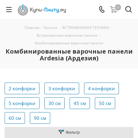
0
Главная
-
Каталог
-
ВСТРАИВАЕМАЯ ТЕХНИКА
-
Встраиваемые варочные панели
-
Комбинированные варочные панели
Комбинированные варочные панели
Ardesia (Ардезия)
2 конфорки
3 конфорки
4 конфорки
5 конфорки
30 см
45 см
50 см
60 см
90 см
Фильтр