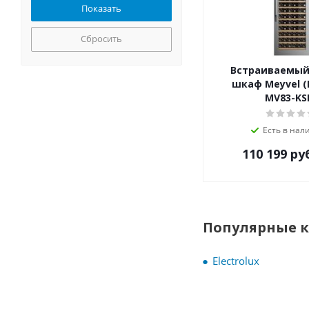
Temptech
Weissgauff
Сбросить
Встраиваемый
шкаф Meyvel 
MV83-KS
Есть в нал
110 199
ру
Популярные 
Electrolux