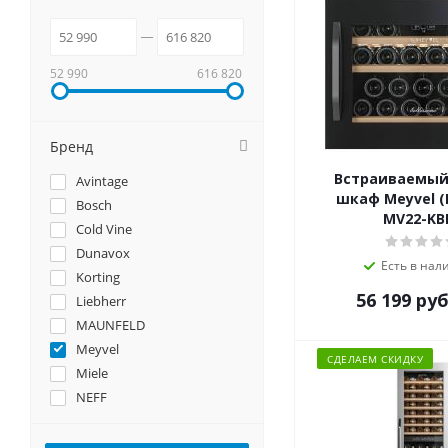
52 990
616 820
Бренд
Встраиваемый
Avintage
шкаф Meyvel 
Bosch
MV22-KB
Cold Vine
Dunavox
Есть в нал
Korting
56 199
руб
Liebherr
MAUNFELD
Meyvel
СДЕЛАЕМ СКИДКУ
Miele
NEFF
Smeg
Teka