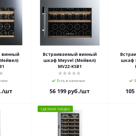
 винный
Встраиваемый винный
Встра
(Мейвел)
шкаф Meyvel (Мейвел)
шкаф 
B1
MV22-KSB1
ичии
Есть в наличии
.
/шт
56 199
руб.
/шт
105
СДЕЛАЕМ СКИДКУ