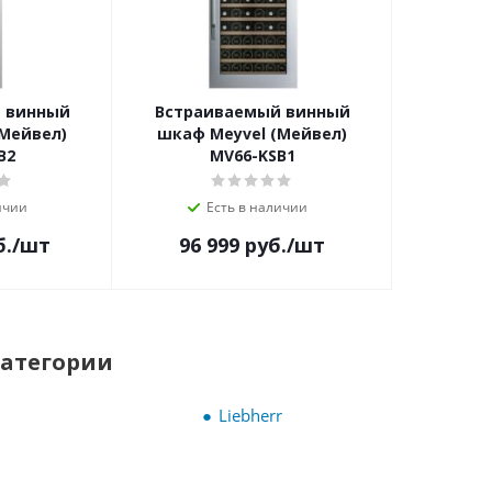
 винный
Встраиваемый винный
(Мейвел)
шкаф Meyvel (Мейвел)
B2
MV66-KSB1
ичии
Есть в наличии
б.
/шт
96 999
руб.
/шт
категории
Liebherr