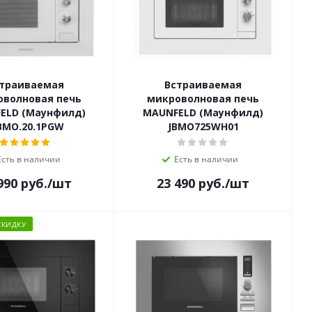
траиваемая
Встраиваемая
оволновая печь
микроволновая печь
ELD (Маунфилд)
MAUNFELD (Маунфилд)
MO.20.1PGW
JBMO725WH01
Есть в наличии
Есть в наличии
990
руб.
/шт
23 490
руб.
/шт
СКИДКУ