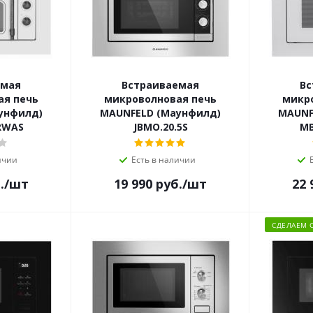
емая
Встраиваемая
Вс
ая печь
микроволновая печь
микр
унфилд)
MAUNFELD (Маунфилд)
MAUNF
RWAS
JBMO.20.5S
MB
ичии
Есть в наличии
.
/шт
19 990
руб.
/шт
22 
СДЕЛАЕМ 