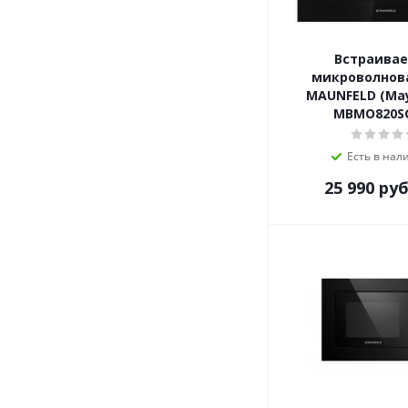
NORDFROST
Samsung
Schaub Lorenz
Встраива
Siemens
микроволнов
Smeg
MAUNFELD (Ма
MBMO820S
Teka
V-ZUG
Есть в нал
Weissgauff
Zigmund-Shtain
25 990
руб
ZUGEL