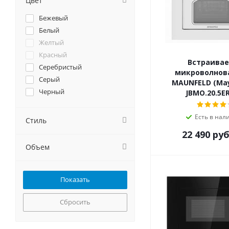
Цвет
Haier
Бежевый
Hiberg
Белый
HOMSair
Желтый
Hyundai
Красный
Jackys
Встраива
Серебристый
Kaiser
микроволнов
Серый
MAUNFELD (Ма
KANZLER
Черный
JBMO.20.5E
Korting
Krona
Есть в нал
Стиль
Kuppersberg
22 490
руб
Kuppersbusch
Lex
Объем
MAUNFELD
Meferi
Midea
Miele
Сбросить
MONSHER
NEFF