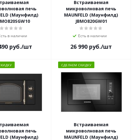
траиваемая
Встраиваемая
оволновая печь
микроволновая печь
ELD (Маунфилд)
MAUNFELD (Маунфилд)
MO820SGW10
JBMO820GW01
Есть в наличии
Есть в наличии
490
руб.
/шт
26 990
руб.
/шт
СКИДКУ
СДЕЛАЕМ СКИДКУ
траиваемая
Встраиваемая
оволновая печь
микроволновая печь
ELD (Маунфилд)
MAUNFELD (Маунфилд)