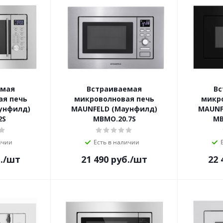
емая
Встраиваемая
Вс
ая печь
микроволновая печь
микр
унфилд)
MAUNFELD (Маунфилд)
MAUNF
2S
MBMO.20.7S
MB
ичии
Есть в наличии
.
/шт
21 490
руб.
/шт
22 