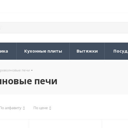
ника
Кухонные плиты
Вытяжки
Посуд
роволновые печи
лновые печи
По алфавиту
По цене