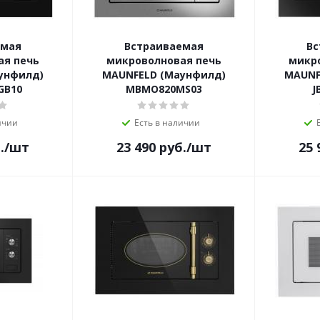
емая
Встраиваемая
Вс
ая печь
микроволновая печь
микр
унфилд)
MAUNFELD (Маунфилд)
MAUNF
GB10
MBMO820MS03
J
ичии
Есть в наличии
.
/шт
23 490
руб.
/шт
25 