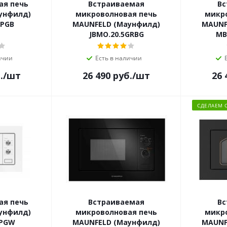
ая печь
Встраиваемая
Вс
унфилд)
микроволновая печь
микр
2PGB
MAUNFELD (Маунфилд)
MAUNF
JBMO.20.5GRBG
MB
ичии
Есть в наличии
.
/шт
26 490
руб.
/шт
26 
СДЕЛАЕМ 
ая печь
Встраиваемая
Вс
унфилд)
микроволновая печь
микр
2PGW
MAUNFELD (Маунфилд)
MAUNF