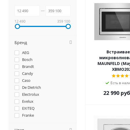
12 490
359 100
Бренд
Встраива
AEG
микроволнов
Bosch
MAUNFELD (Ма
Brandt
XBMO20
Candy
Caso
Есть в нал
De Dietrich
22 990
руб
Electrolux
Evelux
EXITEQ
Franke
Gorenje
GRAUDE