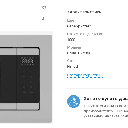
Характеристики
Цвет
Серебристый
Стоимость доставки
1000
Модель
CMXBTG218X
Стиль
Hi-Tech
Все характеристики
Хотите купить де
На сайте указана Реком
производителем. Оконча
указанным на сайте кон