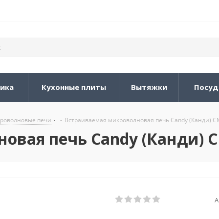
ника
Кухонные плиты
Вытяжки
Посуд
роволновые печи
-
Встраиваемая микроволновая печь Candy (Канди) 
овая печь Candy (Канди) 
А