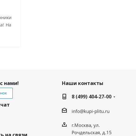
хники
а! На
с нами!
Наши контакты
онок
8 (499) 404-27-00
 чат
info@kupi-plitu.ru
г.Москва, ул.
Рочдельская, д.15
ь на связи