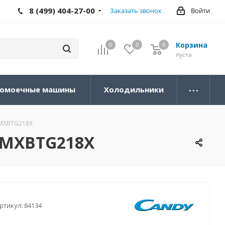
8 (499) 404-27-00
Заказать звонок
Войти
Корзина
0
0
0
0
пуста
омоечные машины
Холодильники
CMXBTG218X
CMXBTG218X
ртикул:
84134