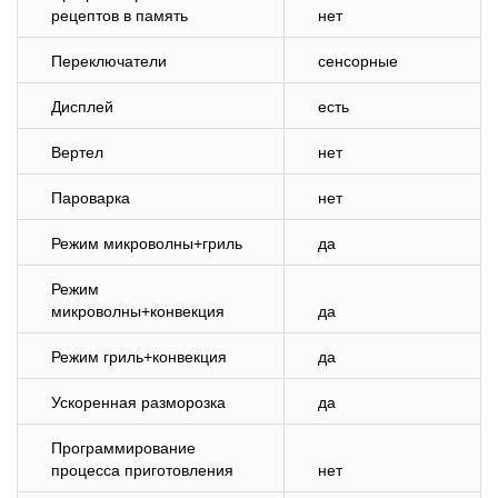
рецептов в память
нет
Переключатели
сенсорные
Дисплей
есть
Вертел
нет
Пароварка
нет
Режим микроволны+гриль
да
Режим
микроволны+конвекция
да
Режим гриль+конвекция
да
Ускоренная разморозка
да
Программирование
процесса приготовления
нет