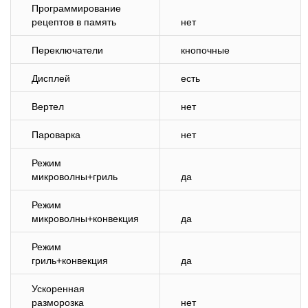
Программирование
рецептов в память
нет
Переключатели
кнопочные
Дисплей
есть
Вертел
нет
Пароварка
нет
Режим
микроволны+гриль
да
Режим
микроволны+конвекция
да
Режим
гриль+конвекция
да
Ускоренная
разморозка
нет