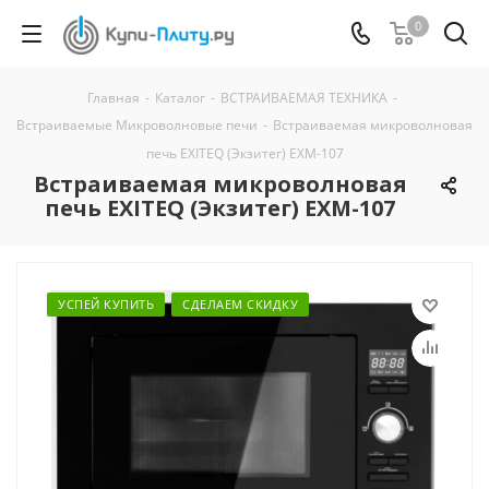
0
Главная
-
Каталог
-
ВСТРАИВАЕМАЯ ТЕХНИКА
-
Встраиваемые Микроволновые печи
-
Встраиваемая микроволновая
печь EXITEQ (Экзитег) EXM-107
Встраиваемая микроволновая
печь EXITEQ (Экзитег) EXM-107
УСПЕЙ КУПИТЬ
СДЕЛАЕМ СКИДКУ