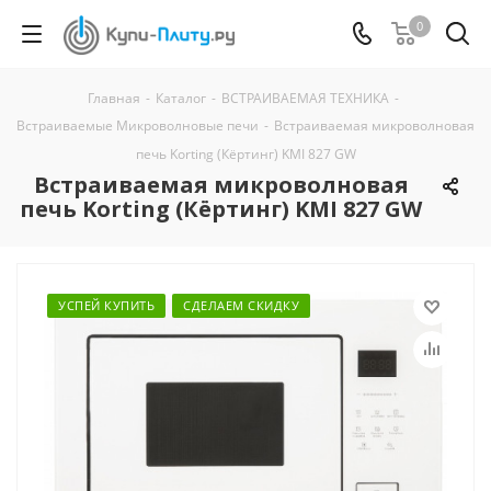
0
Главная
-
Каталог
-
ВСТРАИВАЕМАЯ ТЕХНИКА
-
Встраиваемые Микроволновые печи
-
Встраиваемая микроволновая
печь Korting (Кёртинг) KMI 827 GW
Встраиваемая микроволновая
печь Korting (Кёртинг) KMI 827 GW
УСПЕЙ КУПИТЬ
СДЕЛАЕМ СКИДКУ