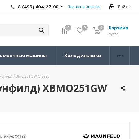
8 (499) 404-27-00
Заказать звонок
Войти
Корзина
0
0
0
0
пуста
омоечные машины
Холодильники
нфилд) XBMO251GW Glossy
аунфилд) XBMO251GW
ртикул:
84183