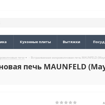
ника
Кухонные плиты
Вытяжки
Посуд
роволновые печи
-
Встраиваемая микроволновая печь MAUNFELD (Мау
новая печь MAUNFELD (М
А