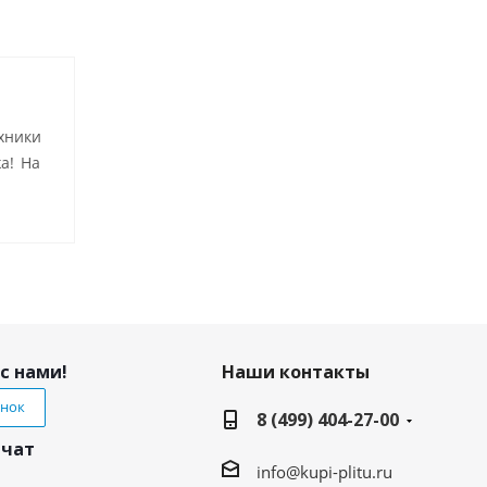
хники
а! На
с нами!
Наши контакты
онок
8 (499) 404-27-00
 чат
info@kupi-plitu.ru