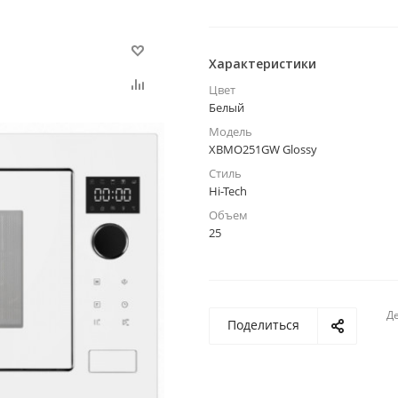
Характеристики
Цвет
Белый
Модель
XBMO251GW Glossy
Стиль
Hi-Tech
Объем
25
Де
Поделиться