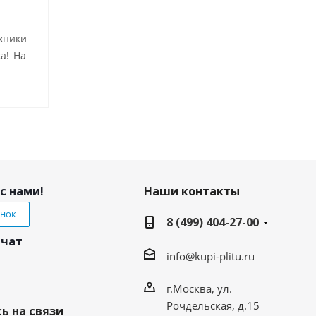
хники
а! На
с нами!
Наши контакты
онок
8 (499) 404-27-00
 чат
info@kupi-plitu.ru
г.Москва, ул.
Рочдельская, д.15
ь на связи