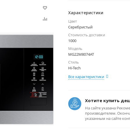
Характеристики
Цвет
Серебристый
Стоимость доставки
1000
Модель
MG22M8074AT
Стиль
Hi-Tech
Все характеристики
Хотите купить де
На сайте указана Реком
производителем. Оконча
указанным на сайте кон