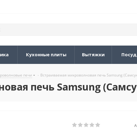
ника
Кухонные плиты
Вытяжки
Посуд
роволновые печи
-
Встраиваемая микроволновая печь Samsung (Самсу
овая печь Samsung (Самс
А