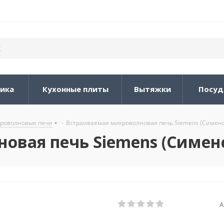
ника
Кухонные плиты
Вытяжки
Посуд
роволновые печи
-
Встраиваемая микроволновая печь Siemens (Симен
овая печь Siemens (Симен
А