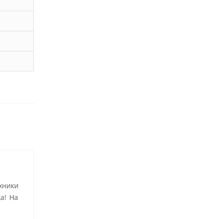
хники
а! На