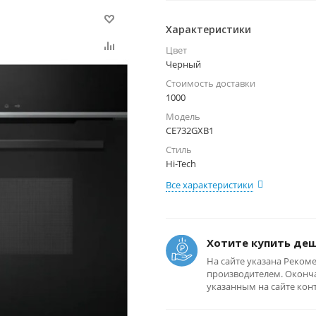
Характеристики
Цвет
Черный
Стоимость доставки
1000
Модель
CE732GXB1
Стиль
Hi-Tech
Все характеристики
Хотите купить де
На сайте указана Реком
производителем. Оконча
указанным на сайте кон