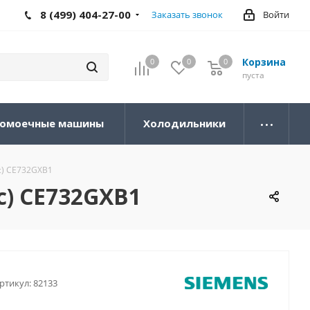
8 (499) 404-27-00
Заказать звонок
Войти
Корзина
0
0
0
0
пуста
омоечные машины
Холодильники
с) CE732GXB1
с) CE732GXB1
ртикул:
82133