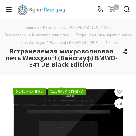
0
Главная
-
Каталог
-
ВСТРАИВАЕМАЯ ТЕХНИКА
-
Встраиваемые Микроволновые печи
-
Встраиваемая микроволновая
печь Weissgauff (Вайсгауф) BMWO-341 DB Black Edition
Встраиваемая микроволновая
печь Weissgauff (Вайсгауф) BMWO-
341 DB Black Edition
УСПЕЙ КУПИТЬ
СДЕЛАЕМ СКИДКУ