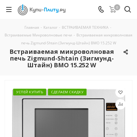
0
Главная
-
Каталог
-
ВСТРАИВАЕМАЯ ТЕХНИКА
-
Встраиваемые Микроволновые печи
-
Встраиваемая микроволновая
печь Zigmund-Shtain (Зигмунд-Штайн) BMO 15.252 W
Встраиваемая микроволновая
печь Zigmund-Shtain (Зигмунд-
Штайн) BMO 15.252 W
УСПЕЙ КУПИТЬ
СДЕЛАЕМ СКИДКУ