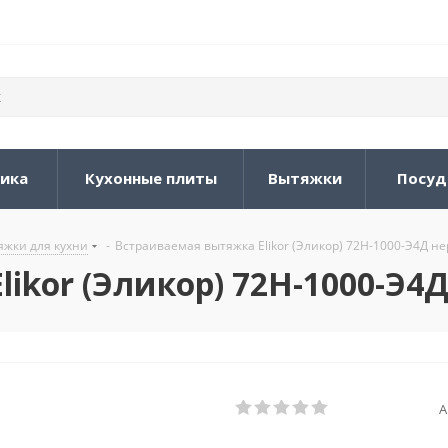
ника
Кухонные плиты
Вытяжки
Посуд
жки для кухни
-
Встраиваемая вытяжка Elikor (Эликор) 72Н-1000-Э4Д 
ikor (Эликор) 72Н-1000-Э
А