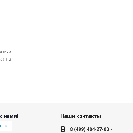
хники
а! На
с нами!
Наши контакты
онок
8 (499) 404-27-00