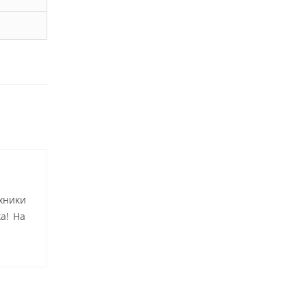
хники
а! На