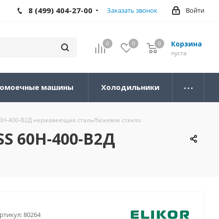
8 (499) 404-27-00
Заказать звонок
Войти
Корзина
0
0
0
0
пуста
омоечные машины
Холодильники
 60Н-400-В2Д нержавеющая сталь/бежевое стекло
SS 60Н-400-В2Д
ртикул:
80264