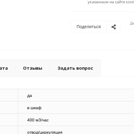
указанным на сайте кон
Де
Поделиться
ата
Отзывы
Задать вопрос
да
в шкаф
400 м3/час
отвод/циркуляция