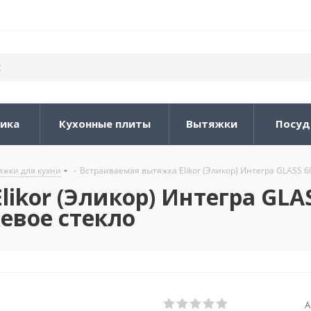
ника
Кухонные плиты
Вытяжки
Посуд
жки для кухни
-
Встраиваемая вытяжка Elikor (Эликор) Интегра GLASS
ikor (Эликор) Интегра GLA
евое стекло
А