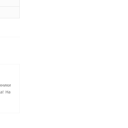
хники
а! На