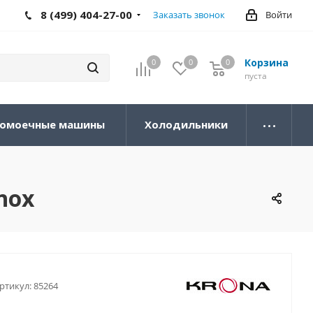
8 (499) 404-27-00
Заказать звонок
Войти
Корзина
0
0
0
0
пуста
омоечные машины
Холодильники
nox
ртикул:
85264