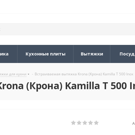
ника
Кухонные плиты
Вытяжки
Посуд
жки для кухни
-
Встраиваемая вытяжка Krona (Крона) Kamilla T 500 Inox
na (Крона) Kamilla T 500 I
А