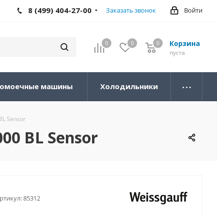
8 (499) 404-27-00
Заказать звонок
Войти
Корзина
0
0
0
0
пуста
омоечные машины
Холодильники
BL Sensor
00 BL Sensor
ртикул:
85312