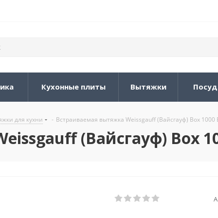
ника
Кухонные плиты
Вытяжки
Посуд
жки для кухни
-
Встраиваемая вытяжка Weissgauff (Вайсгауф) Box 1000 
issgauff (Вайсгауф) Box 10
А