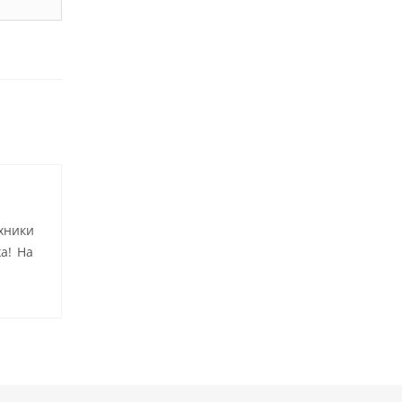
хники
а! На