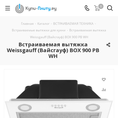
0
Главная
-
Каталог
-
ВСТРАИВАЕМАЯ ТЕХНИКА
-
Встраиваемые вытяжки для кухни
-
Встраиваемая вытяжка
Weissgauff (Вайсгауф) BOX 900 PB WH
Встраиваемая вытяжка
Weissgauff (Вайсгауф) BOX 900 PB
WH