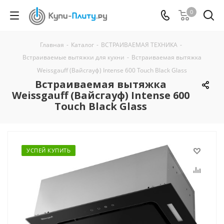
0
Главная
-
Каталог
-
ВСТРАИВАЕМАЯ ТЕХНИКА
-
Встраиваемые вытяжки для кухни
-
Встраиваемая вытяжка
Weissgauff (Вайсгауф) Intense 600 Touch Black Glass
Встраиваемая вытяжка
Weissgauff (Вайсгауф) Intense 600
Touch Black Glass
УСПЕЙ КУПИТЬ