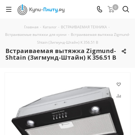
0
Главная
-
Каталог
-
ВСТРАИВАЕМАЯ ТЕХНИКА
-
Встраиваемые вытяжки для кухни
-
Встраиваемая вытяжка Zigmund-
Shtain (Зигмунд-Штайн) K 356.51 B
Встраиваемая вытяжка Zigmund-
Shtain (Зигмунд-Штайн) K 356.51 B