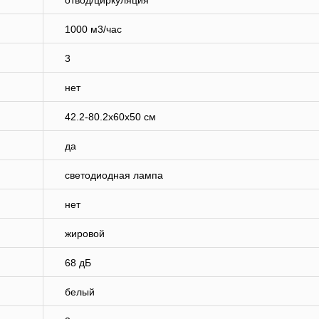
отвод/циркуляция
1000 м3/час
3
нет
42.2-80.2x60x50 см
да
светодиодная лампа
нет
жировой
68 дБ
белый