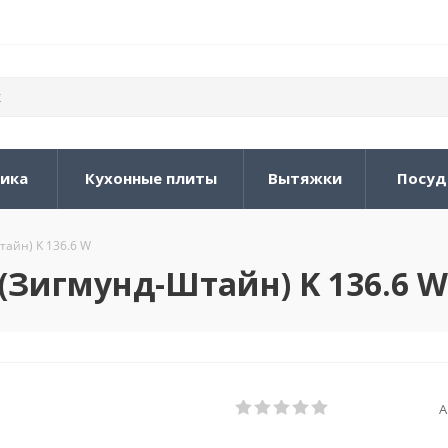
ника
Кухонные плиты
Вытяжки
Посуд
тайн) K 136.6 W
(Зигмунд-Штайн) K 136.6 W
А