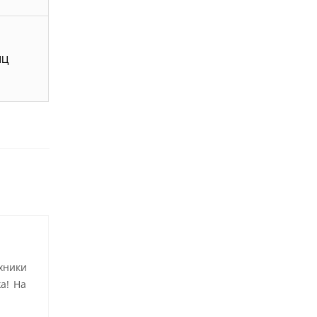
ИЦ
хники
а! На