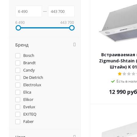
6 490
443 700
Бренд
Встраиваемая
Bosch
Zigmund-Shtain 
Brandt
Штайн) K 01
Candy
De Dietrich
Есть в нал
Electrolux
12 990
руб
Elica
Elikor
Evelux
EXITEQ
Faber
Falmec
Franke