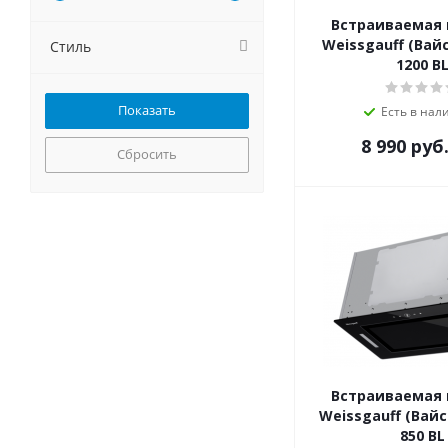
MONSHER
Встраиваемая
NEFF
Weissgauff (Вай
Стиль
NORDFROST
1200 B
Pando
Schaub Lorenz
Есть в нал
Smeg
8 990
руб
Teka
Сбросить
Weissgauff
Zigmund-Shtain
Встраиваемая
Weissgauff (Вайс
850 BL