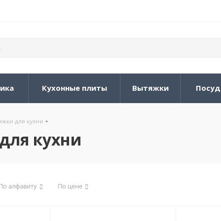
ника
Кухонные плиты
Вытяжки
Посуд
жки для кухни
для кухни
По алфавиту
По цене