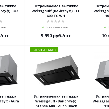
 вытяжка
Встраиваемая вытяжка
Встраи
сгауф) BOX
Weissgauff (Вайсгауф) TEL
Weissga
L
600 TC WH
10
ичии
Есть в наличии
.
/шт
9 990
руб.
/шт
10 
СДЕЛАЕМ СКИДКУ
 вытяжка
Встраиваемая вытяжка
Встраи
гауф) Aura
Weissgauff (Вайсгауф)
Weissgau
Intense 600 Touch Black
12