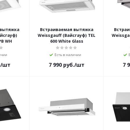
 вытяжка
Встраиваемая вытяжка
Встраи
айсгауф)
Weissgauff (Вайсгауф) TEL
Weissga
 PB WH
600 White Glass
ичии
Есть в наличии
.
/шт
7 990
руб.
/шт
7 