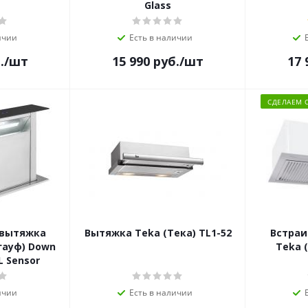
Glass
ичии
Есть в наличии
.
/шт
15 990
руб.
/шт
17 
СДЕЛАЕМ 
 вытяжка
Вытяжка Teka (Тека) TL1-52
Встраи
гауф) Down
Teka 
L Sensor
ичии
Есть в наличии