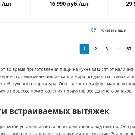
.
/шт
16 990
руб.
/шт
29 
Показать еще
1
2
3
57
рт во время приготовления пищи на кухне зависят от наличия 
о время готовки мельчайшие капли жира оседают на стенах и 
стей, кухонного гарнитура. Она спасает при форс-мажорах (под
ьку в процессе приготовления продуктов всегда много запахов.
ти встраиваемых вытяжек
ля кухни устанавливается непосредственно над плитой. Она р
ом — никто и не догадается о наличии конструкции. Эта разно