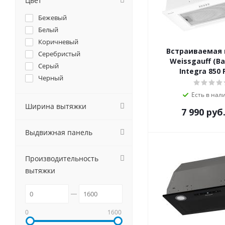
Цвет
GEFEST
Бежевый
Gorenje
Белый
GRAUDE
Коричневый
Haier
Встраиваемая
Серебристый
Hiberg
Weissgauff (В
Серый
HOMSair
Integra 850
Черный
Hyundai
Jackys
Есть в нал
Ширина вытяжки
Jet Air
7 990
руб
Kaiser
KANZLER
Выдвижная панель
Korting
Krona
Производительность
Kuppersberg
вытяжки
Kuppersbusch
Lex
MAUNFELD
0
1600
Meferi