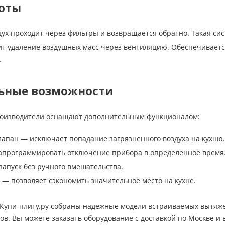
оты
ух проходит через фильтры и возвращается обратно. Такая сис
т удаление воздушных масс через вентиляцию. Обеспечивается
.
ьные возможности
роизводители оснащают дополнительным функционалом:
апан — исключает попадание загрязненного воздуха на кухню.
апрограммировать отключение прибора в определенное время
апуск без ручного вмешательства.
— позволяет сэкономить значительное место на кухне.
Купи-плиту.ру собраны надежные модели встраиваемых вытяжек
в. Вы можете заказать оборудование с доставкой по Москве и 