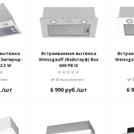
 вытяжка
Встраиваемая вытяжка
Встраи
(Зигмунд-
Weissgauff (Вайсгауф) Box
Weissga
2.5 W
600 PB IX
ичии
Есть в наличии
.
/шт
6 990
руб.
/шт
6 