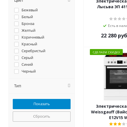
Цвет
Электрическа
Kraft
Лысьва ЭП 41
Бежевый
Lofra
Белый
MAUNFELD
Бронза
Есть в нал
MG
Желтый
NORDFROST
22 280
руб
Коричневый
Simfer
Красный
Smeg
Серебристый
СДЕЛАЕМ СКИДКУ
Weissgauff
Серый
Zigmund-Shtain
Синий
Дарина
Черный
Лысьва
Тип
Электрическа
Weissgauff (Вай
Сбросить
E12V15 