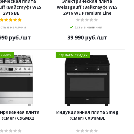
рическая плита
Электрическая плита
ff (Вайсгауф) WES
Weissgauff (Вайсгауф) WES
2V16 BE
2V16 WE Premium Line
Есть в наличии
Есть в наличии
990
руб.
/шт
39 990
руб.
/шт
СКИДКУ
СДЕЛАЕМ СКИДКУ
ированная плита
Индукционная плита Smeg
 (Смег) C9GMX2
(Смег) CX91IMBL