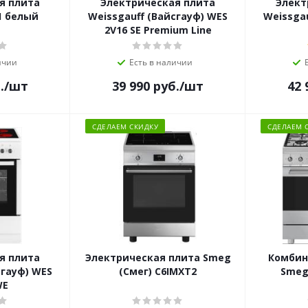
я плита
Электрическая плита
Элект
1 белый
Weissgauff (Вайсгауф) WES
Weissgau
2V16 SE Premium Line
ичии
Есть в наличии
.
/шт
39 990
руб.
/шт
42 
СДЕЛАЕМ СКИДКУ
СДЕЛАЕМ 
я плита
Электрическая плита Smeg
Комбин
сгауф) WES
(Смег) C6IMXT2
Smeg
WE