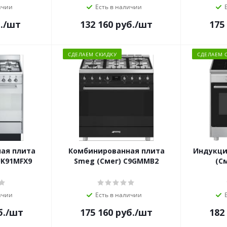
ичии
Есть в наличии
.
/шт
132 160
руб.
/шт
175
СДЕЛАЕМ СКИДКУ
СДЕЛАЕМ 
ая плита
Комбинированная плита
Индукци
UK91MFX9
Smeg (Смег) C9GMMB2
(С
ичии
Есть в наличии
б.
/шт
175 160
руб.
/шт
182