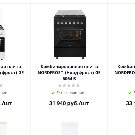
ая плита
Комбинированная плита
Комбин
дфрост) GE
NORDFROST (Нордфрост) GE
NORDFRO
6064 B
ичии
Есть в наличии
.
/шт
31 940
руб.
/шт
33 