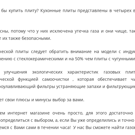
о бы купить плиту? Кухонные плиты представлены в четырех в
ны, потому что у них исключена утечка газа и они чище, так 
т их также безопасными.
ческой плиты следует обратить внимание на модели с инду
нению с стеклокерамическими и на 50% чем плиты с чугунными
я улучшения экологических характеристик газовых пл
ческой функцией самоочистки , которая обеспечивает ч
роулавливающий фильтры устраняющие запахи и фильтрующие 
ет свои плюсы и минусы выбор за вами.
ем интернет магазине очень просто, для этого достаточн
определиться с выбором, а, если Вы уже определились и точно з
емся с Вами сами в течении часа! У нас Вы сможете найти газ