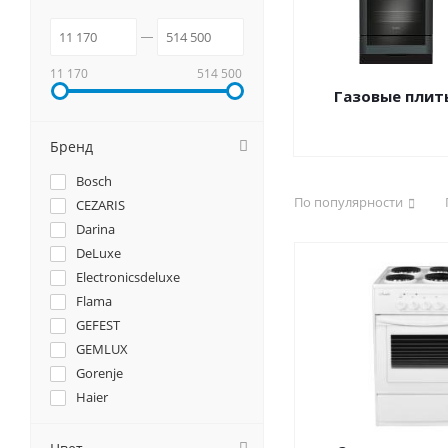
11 170
514 500
Газовые плит
Бренд
Bosch
По популярности
CEZARIS
Darina
DeLuxe
Electronicsdeluxe
Flama
GEFEST
GEMLUX
Gorenje
Haier
Hiberg
Kaiser