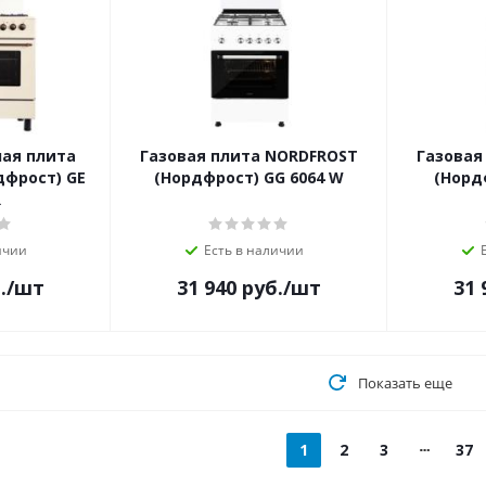
ая плита
Газовая плита NORDFROST
Газовая
дфрост) GE
(Нордфрост) GG 6064 W
(Норд
R
ичии
Есть в наличии
.
/шт
31 940
руб.
/шт
31 
Показать еще
1
2
3
37