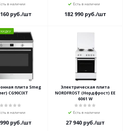
Есть в наличии
Есть в наличии
 160
руб.
/шт
182 990
руб.
/шт
СКИДКУ
онная плита Smeg
Электрическая плита
мег) CG90CIXT
NORDFROST (Нордфрост) EE
6061 W
Есть в наличии
Есть в наличии
 990
руб.
/шт
27 940
руб.
/шт