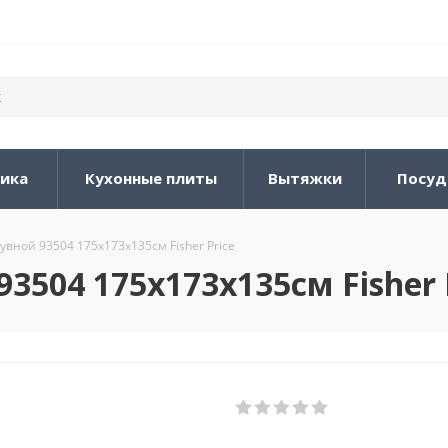
ника
Кухонные плиты
Вытяжки
Посуд
увной 93504 175х173х135см Fisher Price
3504 175х173х135см Fisher 