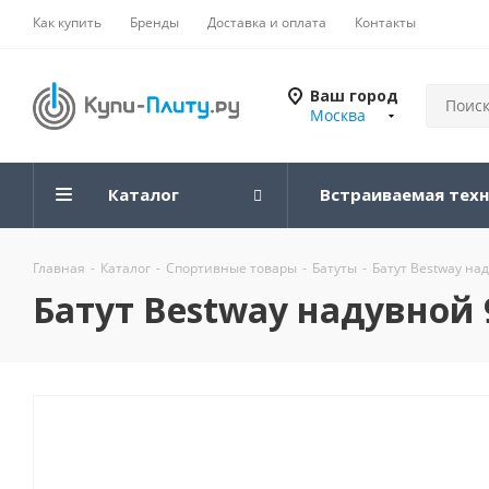
Как купить
Бренды
Доставка и оплата
Контакты
Ваш город
Москва
Каталог
Встраиваемая тех
Главная
-
Каталог
-
Спортивные товары
-
Батуты
-
Батут Bestway над
Батут Bestway надувной 9