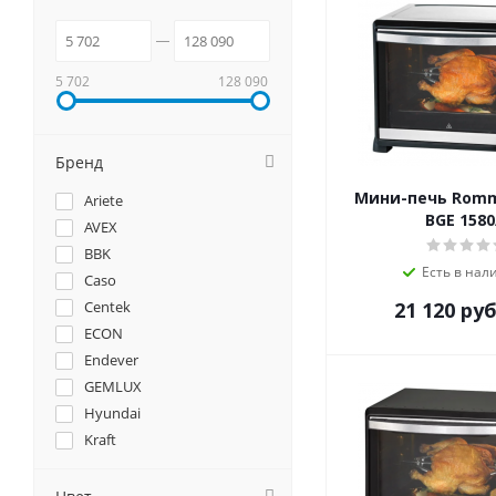
5 702
128 090
Бренд
Мини-печь Romm
Ariete
BGE 1580
AVEX
BBK
Есть в нал
Caso
Centek
21 120
руб
ECON
Endever
GEMLUX
Hyundai
Kraft
MAUNFELD
NORDFROST