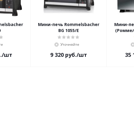
elsbacher
Мини-печь Rommelsbacher
Мини-пе
0
BG 1055/E
(Роммел
те
Уточняйте
.
/шт
9 320
руб.
/шт
35 