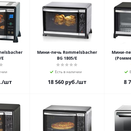
elsbacher
Мини-печь Rommelsbacher
Мини-пе
/E
BG 1805/E
(Ромме
ичии
Есть в наличии
.
/шт
18 560
руб.
/шт
8 