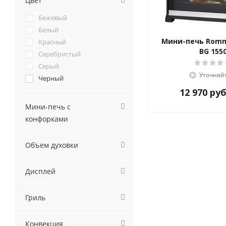
Цвет
Rommelsbacher
Бежевый
Smeg
Белый
StarWind
Мини-печь Romm
Красный
Steba
BG 155
Серебристый
Supra
Серый
Великие реки
Уточняй
Черный
12 970
руб
Мини-печь с
конфорками
Объем духовки
Дисплей
Гриль
Конвекция