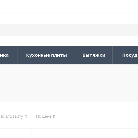
ника
Кухонные плиты
Вытяжки
Посуд
По алфавиту
По цене