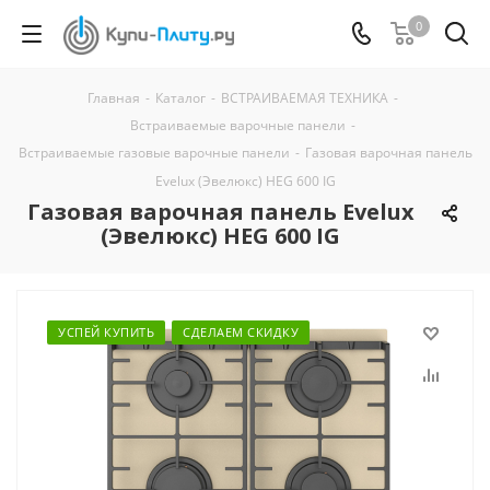
0
Главная
-
Каталог
-
ВСТРАИВАЕМАЯ ТЕХНИКА
-
Встраиваемые варочные панели
-
Встраиваемые газовые варочные панели
-
Газовая варочная панель
Evelux (Эвелюкс) HEG 600 IG
Газовая варочная панель Evelux
(Эвелюкс) HEG 600 IG
УСПЕЙ КУПИТЬ
СДЕЛАЕМ СКИДКУ