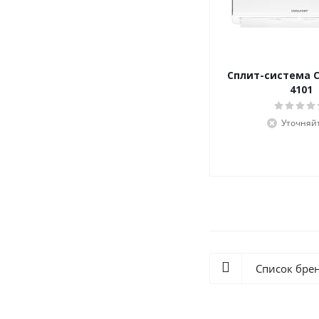
Сплит-система Co
4101
Уточняй
Список бре