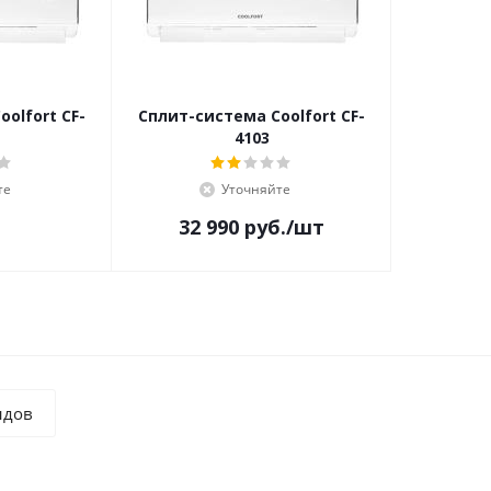
olfort CF-
Сплит-система Coolfort CF-
4103
те
Уточняйте
32 990
руб.
/шт
ндов