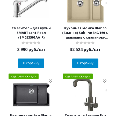
Смеситель для кухни
Кухонная мойка Blanco
SMARTsant Реал
(Бланко) Subline 340/160-u
(SM033501AA_R)
шампань с клапаном-
автоматом
2 990
руб.
/шт
32 524
руб.
/шт
В корзину
В корзину
СДЕЛАЕМ СКИДКУ
СДЕЛАЕМ СКИДКУ
Кухонная мойка Blanco
Смеситель Seaman Eco