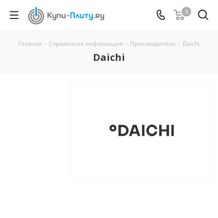
0
Главная
-
Справочная информация
-
Производители
-
Daichi
Daichi