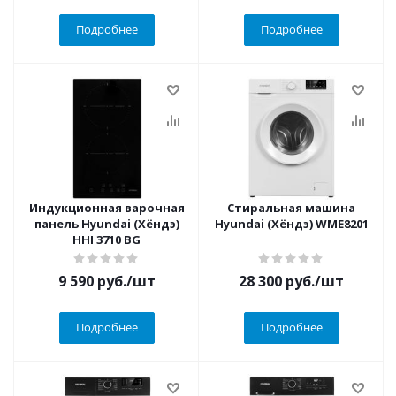
Подробнее
Подробнее
Индукционная варочная
Стиральная машина
панель Hyundai (Хёндэ)
Hyundai (Хёндэ) WME8201
HHI 3710 BG
9 590
руб.
/шт
28 300
руб.
/шт
Подробнее
Подробнее