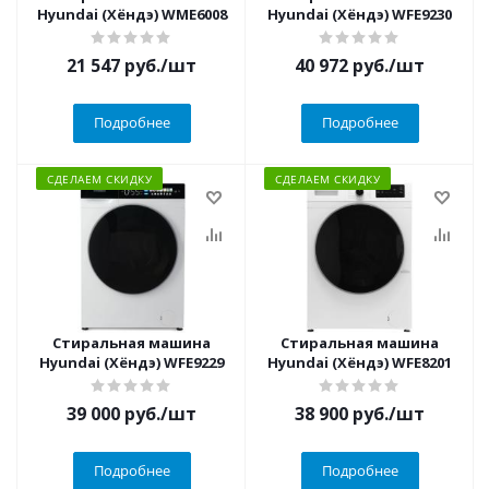
Hyundai (Хёндэ) WME6008
Hyundai (Хёндэ) WFE9230
21 547
руб.
/шт
40 972
руб.
/шт
Подробнее
Подробнее
СДЕЛАЕМ СКИДКУ
СДЕЛАЕМ СКИДКУ
Стиральная машина
Стиральная машина
Hyundai (Хёндэ) WFE9229
Hyundai (Хёндэ) WFE8201
39 000
руб.
/шт
38 900
руб.
/шт
Подробнее
Подробнее