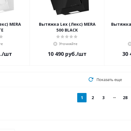
екс) MERA
Вытяжка Lex (Лекс) MERA
Вытяжка
TE
500 BLACK
те
Уточняйте
.
/шт
10 490
руб.
/шт
30 
Показать еще
1
2
3
28