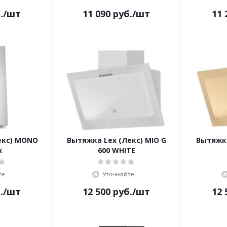
.
/шт
11 090
руб.
/шт
11 
екс) MONO
Вытяжка Lex (Лекс) MIO G
Вытяжка
x
600 WHITE
те
Уточняйте
.
/шт
12 500
руб.
/шт
12 