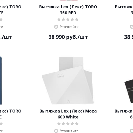
екс) TORO
Вытяжка Lex (Лекс) TORO
Вытяжка
TE
350 RED
те
Уточняйте
.
/шт
38 990
руб.
/шт
38 
екс) TORO
Вытяжка Lex (Лекс) Moza
Вытяжка
E
600 White
6
те
Уточняйте