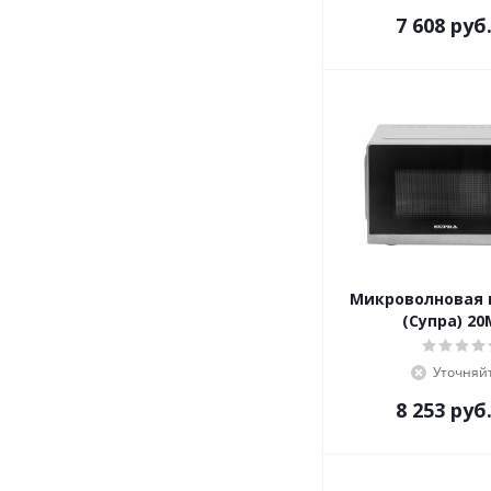
7 608
руб
Микроволновая 
(Супра) 20
Уточняй
8 253
руб