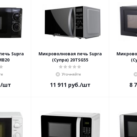
печь Supra
Микроволновая печь Supra
Микрово
MB20
(Супра) 20TSG55
(С
те
Уточняйте
.
/шт
11 911
руб.
/шт
8 