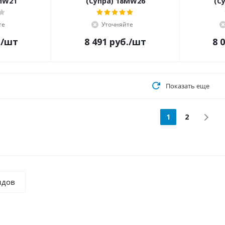
MW21
(Супра) 18MW26
(С
те
Уточняйте
.
/шт
8 491
руб.
/шт
8 
Показать еще
1
2
ндов