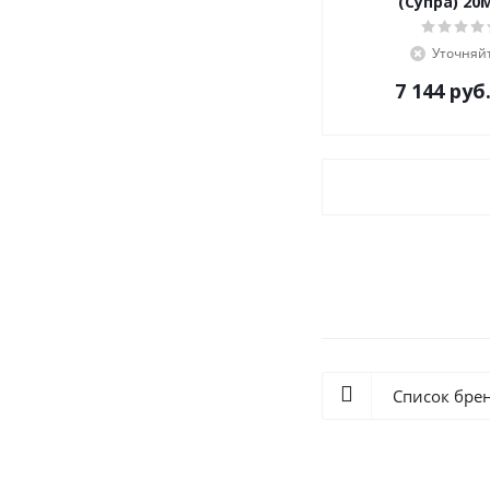
(Супра) 20
Уточняй
7 144
руб
Список бре