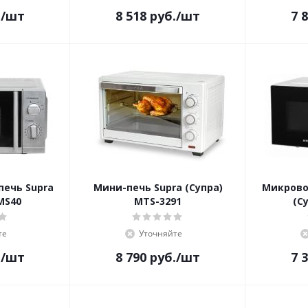
.
/шт
8 518
руб.
/шт
7 
печь Supra
Мини-печь Supra (Супра)
Микрово
MS40
MTS-3291
(С
те
Уточняйте
.
/шт
8 790
руб.
/шт
7 