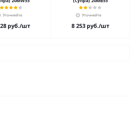
упра) 20MW55
(Супра) 20MB55
Уточняйте
Уточняйте
028
руб.
/шт
8 253
руб.
/шт