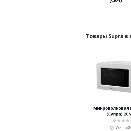
(СВЧ)
Товары Supra в
Микроволновая 
(Супра) 20
Уточняй