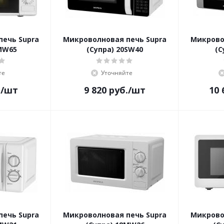
печь Supra
Микроволновая печь Supra
Микрово
MW65
(Супра) 20SW40
(С
те
Уточняйте
.
/шт
9 820
руб.
/шт
10 
печь Supra
Микроволновая печь Supra
Микрово