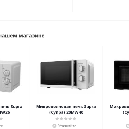
 нашем магазине
печь Supra
Микроволновая печь Supra
Микрово
MW26
(Супра) 20MW40
(С
те
Уточняйте