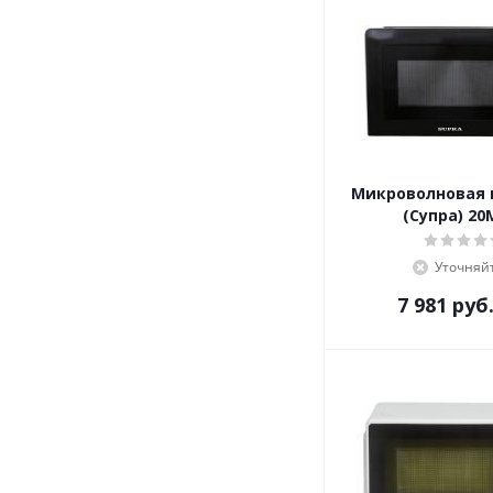
Микроволновая 
(Супра) 20
Уточняй
7 981
руб