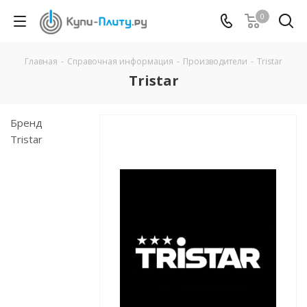
0
Главная
-
Справочная информация
-
Производители
-
Tristar
Tristar
Бренд
Tristar