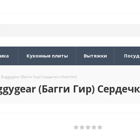
ника
Кухонные плиты
Вытяжки
Посуд
Buggygear (Багги Гир) Сердечко silver/red
ygear (Багги Гир) Сердечко