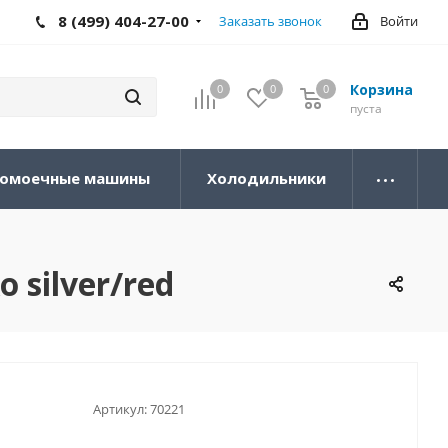
8 (499) 404-27-00
Заказать звонок
Войти
Корзина
0
0
0
0
пуста
омоечные машины
Холодильники
 silver/red
Артикул:
70221