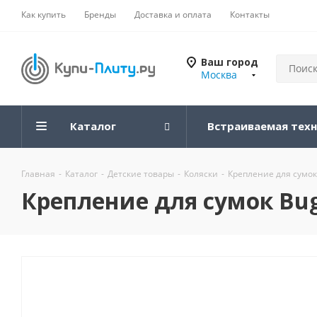
Как купить
Бренды
Доставка и оплата
Контакты
Ваш город
Москва
Каталог
Встраиваемая тех
Главная
-
Каталог
-
Детские товары
-
Коляски
-
Крепление для сумок 
Крепление для сумок Bugg