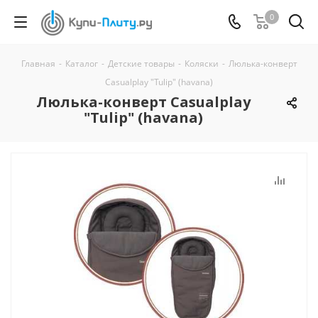
0
Главная
-
Каталог
-
Детские товары
-
Коляски
-
Люлька-конверт
Casualplay "Tulip" (havana)
Люлька-конверт Casualplay
"Tulip" (havana)