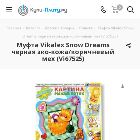
0
Главная
-
Каталог
-
Детские товары
-
Коляски
-
Муфта Vikalex Snow
Dreams черная эко-кожа/коричневый мех (Vi67525)
Муфта Vikalex Snow Dreams
черная эко-кожа/коричневый
мех (Vi67525)