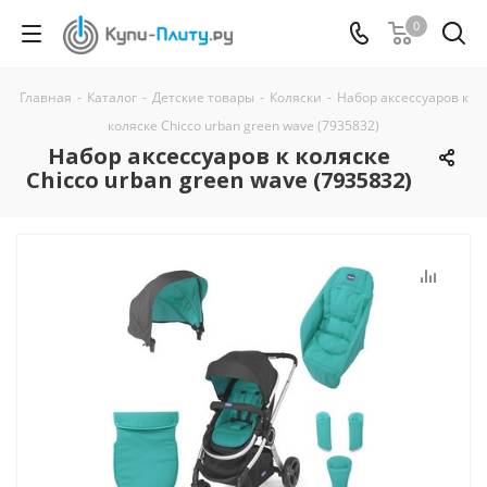
0
Главная
-
Каталог
-
Детские товары
-
Коляски
-
Набор аксессуаров к
коляске Chicco urban green wave (7935832)
Набор аксессуаров к коляске
Chicco urban green wave (7935832)