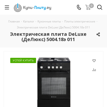
0
Главная
-
Каталог
-
Кухонные плиты
-
Плиты электрические
-
Электрическая плита DeLuxe (ДеЛюкс) 5004.18э 011
Электрическая плита DeLuxe
(ДеЛюкс) 5004.18э 011
УСПЕЙ КУПИТЬ