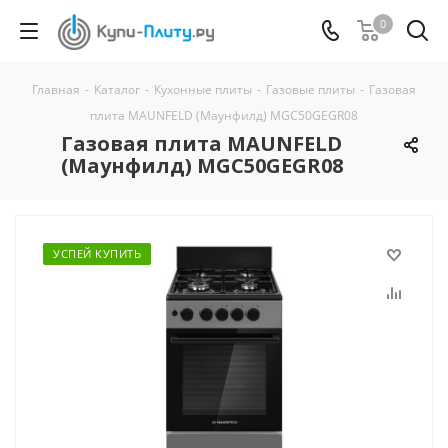
0
Главная
-
Каталог
-
Кухонные плиты
-
Газовые плиты
-
Газовая
плита MAUNFELD (Маунфилд) MGC50GEGR08
Газовая плита MAUNFELD
(Маунфилд) MGC50GEGR08
УСПЕЙ КУПИТЬ