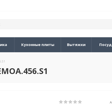
ника
Кухонные плиты
Вытяжки
Посуд
.S1
MOA.456.S1
А