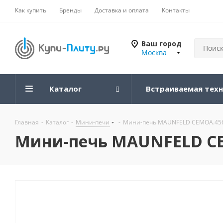
Как купить
Бренды
Доставка и оплата
Контакты
Ваш город
Москва
Каталог
Встраиваемая тех
Главная
-
Каталог
-
Мини-печи
-
Мини-печь MAUNFELD CEMOA.456
Мини-печь MAUNFELD CE