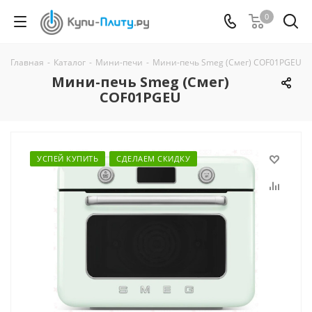
0
Главная
-
Каталог
-
Мини-печи
-
Мини-печь Smeg (Смег) COF01PGEU
Мини-печь Smeg (Смег)
COF01PGEU
УСПЕЙ КУПИТЬ
СДЕЛАЕМ СКИДКУ