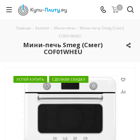
0
Главная
-
Каталог
-
Мини-печи
-
Мини-печь Smeg (Смег)
COF01WHEU
Мини-печь Smeg (Смег)
COF01WHEU
УСПЕЙ КУПИТЬ
СДЕЛАЕМ СКИДКУ