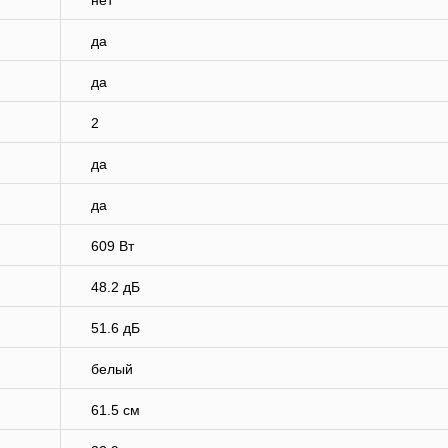
нет
да
да
2
да
да
609 Вт
48.2 дБ
51.6 дБ
белый
61.5 см