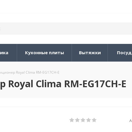
ника
Кухонные плиты
Вытяжки
Посуд
ционер Royal Clima RM-EG17CH-E
Royal Clima RM-EG17CH-E
А